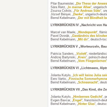
Pilar Baumeister, „
Die These der Anwes
Sára Rietz, „
In meiner Allee
“, ungarisc
Zsuzsa Csikós, „
Für Andreas Süto
“, u
József Bényei, „
Danke
“, ungarisch-deut
Bernd Kebelmann, „
Der mit Blindheit b
LYRIKBRÜCKEN IV „Nachricht von H
Marcel van Maele, „
Wendepunkt
“, fläm
Pavel Dvorák, „
Geständnis des blinde
Bernd Kebelmann, „
Mit dir
“, deutsch-ts
LYRIKBRÜCKEN V „Wortwurzeln, Baum
Patricia Sanders, „
Violett
“, niederländis
Andrzej Bartynski, „
Kreis
“, polnisch-deu
Bernd Kebelmann, „
Vom Fliegenlernen
LYRIKBRÜCKEN VI „Lichtmeere, Alpt
Jolanta Kutylo, „
Ich will keine Julia sei
Eero Vartio, „
Finnische Sommerhymne
Bernd Kebelmann, „
Schneenacht
“, deut
LYRIKBRÜCKEN VII „Das Kind, die Zei
Jolanta Kutylo, „
Himbernes Gedicht
“, 
Evgen Bavcar, „
Engel
“, französisch-deu
Bernd Kebelmann, „
Hinter Glas
“, deuts