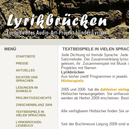
MENÜ
TEXTBEISPIELE IN VIELEN SPRA
Jede Dichtung ist fremde Sprache. Jede 
STARTSEITE
Satzmelodie. Der Zusammenklang lyrische
gelesen, ihr Zusammenspiel mit Musik i
PRESSE
Projektes mit Namen
AKTUELLES
Lyrikbrücken
Aus bisher zwölf Programmen in jeweils 
DICHTER UND
Hörbeispiele
.
SPRACHEN
LESUNGEN IM
2005 und 2006 hat die
dahlemer verlag
DUNKELN
Hörbücher herausgegeben. Sie umfassen
werden ab Herbst 2009 erscheinen. Beste
PROJEKTGESCHICHTE
ZWISCHENBILANZ 2009
Alle verfügbaren Hörbücher finden Sie u
TEXTBEISPIELE IN
VIELEN SPRACHEN
LYRIKBRÜCKEN-
Seit der Buchmesse Leipzig 2009 sind wi
LESEBUCH